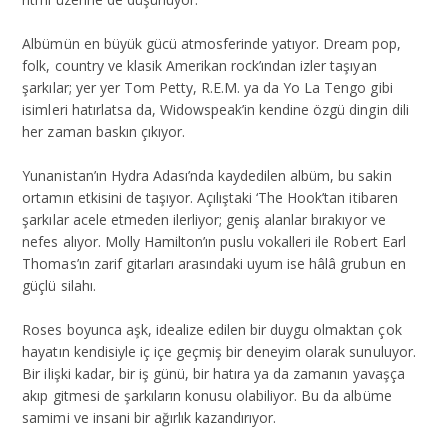
Albümün en büyük gücü atmosferinde yatıyor. Dream pop,
folk, country ve klasik Amerikan rock’ından izler taşıyan
şarkılar; yer yer Tom Petty, R.E.M. ya da Yo La Tengo gibi
isimleri hatırlatsa da, Widowspeak’in kendine özgü dingin dili
her zaman baskın çıkıyor.
Yunanistan’ın Hydra Adası’nda kaydedilen albüm, bu sakin
ortamın etkisini de taşıyor. Açılıştaki ‘The Hook’tan itibaren
şarkılar acele etmeden ilerliyor; geniş alanlar bırakıyor ve
nefes alıyor. Molly Hamilton’ın puslu vokalleri ile Robert Earl
Thomas’ın zarif gitarları arasındaki uyum ise hâlâ grubun en
güçlü silahı.
Roses boyunca aşk, idealize edilen bir duygu olmaktan çok
hayatın kendisiyle iç içe geçmiş bir deneyim olarak sunuluyor.
Bir ilişki kadar, bir iş günü, bir hatıra ya da zamanın yavaşça
akıp gitmesi de şarkıların konusu olabiliyor. Bu da albüme
samimi ve insani bir ağırlık kazandırıyor.