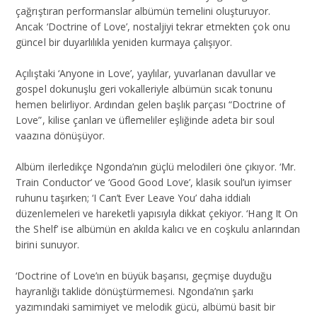
çağrıştıran performanslar albümün temelini oluşturuyor.
Ancak ‘Doctrine of Love’, nostaljiyi tekrar etmekten çok onu
güncel bir duyarlılıkla yeniden kurmaya çalışıyor.
Açılıştaki ‘Anyone in Love’, yaylılar, yuvarlanan davullar ve
gospel dokunuşlu geri vokalleriyle albümün sıcak tonunu
hemen belirliyor. Ardından gelen başlık parçası “Doctrine of
Love”, kilise çanları ve üflemeliler eşliğinde adeta bir soul
vaazına dönüşüyor.
Albüm ilerledikçe Ngonda’nın güçlü melodileri öne çıkıyor. ‘Mr.
Train Conductor’ ve ‘Good Good Love’, klasik soul’un iyimser
ruhunu taşırken; ‘I Can’t Ever Leave You’ daha iddialı
düzenlemeleri ve hareketli yapısıyla dikkat çekiyor. ‘Hang It On
the Shelf’ ise albümün en akılda kalıcı ve en coşkulu anlarından
birini sunuyor.
‘Doctrine of Love’ın en büyük başarısı, geçmişe duyduğu
hayranlığı taklide dönüştürmemesi. Ngonda’nın şarkı
yazımındaki samimiyet ve melodik gücü, albümü basit bir