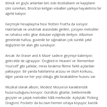
dönük en güçlü anlardan biri; eski dostlukların ve kayıpların
izini sürerken, Brock’un kırılgan vokalleri şarkıya hayaletimsi bir
ağırlık katıyor.
Geçmişle hesaplaşma hissi ‘Rotten Fruit’ta da sürüyor.
Hatırlamak ve unutmak arasındaki gerilim, çürüyen melodiler
ve rahatsız edici gitar dokuları eşliğinde ilerliyor. Albümün
genelinde hafıza, güvenilir bir sığınaktan çok sürekli şekil
değiştiren bir alan gibi sunuluyor.
Ancak ‘An Eraser and A Maze’ sadece geçmişe bakmıyor;
gelecekle de uğraşıyor. ‘Dogbed in Heaven’ ve ‘Remember
Yourself’ gibi şarkılar, miras bırakma fikrine farklı açılardan
yaklaşıyor. Bir yanda hatırlanma arzusu ve ölüm korkusu,
diğer yanda ise her şeyi olduğu gibi bırakabilme huzuru var.
Müzikal olarak albüm, Modest Mouse’un karakteristik
huzursuzluğunu koruyor. Gürültülü gitarlar, beklenmedik
geçişler ve çarpık melodiler hâlâ merkezde. Açılıştaki ‘Picking
Dragons’ Pockets’ da bu tavrı hemen ortaya koyuyor; kaotik