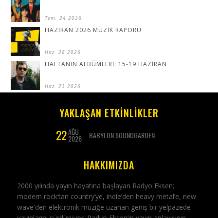
Tem. 24 2026
HAZİRAN 2026 MÜZİK RAPORU
Haz. 28 2026
HAFTANIN ALBÜMLERİ: 15-19 HAZİRAN
Haz. 23 2026
YAKLAŞAN ETKİNLİKLER
22
AĞU
BABYLON SOUNDGARDEN
2026
HAKKIMIZDA
2000 yılında yayın hayatına başlayan Radyo Eksen;
modern rock’tan country’ye, indie’den heavy metal’e, new
wave'den elektronik müziğe uzanan geniş bir yelpazede
yayınlarını sürdürüyor. Radyo Eksen’in yayın anlayışının