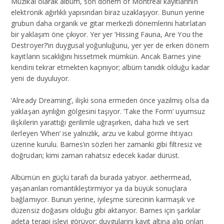
Müzikal olarak albüm, son dönem of Montreal kayıtlarının
elektronik ağırlıklı yapısından biraz uzaklaşıyor. Bunun yerine
grubun daha organik ve gitar merkezli dönemlerini hatırlatan
bir yaklaşım öne çıkıyor. Yer yer ‘Hissing Fauna, Are You the
Destroyer?’ın duygusal yoğunluğunu, yer yer de erken dönem
kayıtların sıcaklığını hissetmek mümkün. Ancak Barnes yine
kendini tekrar etmekten kaçınıyor; albüm tanıdık olduğu kadar
yeni de duyuluyor.
‘Already Dreaming’, ilişki sona ermeden önce yazılmış olsa da
yaklaşan ayrılığın gölgesini taşıyor. ‘Take the Form’ uyumsuz
ilişkilerin yarattığı gerilimle uğraşırken, daha hızlı ve sert
ilerleyen ‘When’ ise yalnızlık, arzu ve kabul görme ihtiyacı
üzerine kurulu. Barnes’ın sözleri her zamanki gibi filtresiz ve
doğrudan; kimi zaman rahatsız edecek kadar dürüst.
Albümün en güçlü tarafı da burada yatıyor. aethermead,
yaşananları romantikleştirmiyor ya da büyük sonuçlara
bağlamıyor. Bunun yerine, iyileşme sürecinin karmaşık ve
düzensiz doğasını olduğu gibi aktarıyor. Barnes için şarkılar
adeta terapi işlevi görüyor; duygularını kayıt altına alıp onları