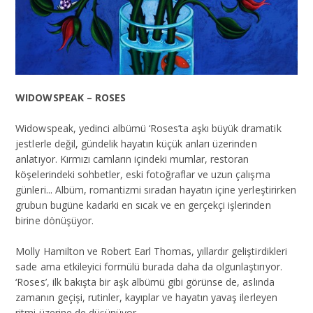
WIDOWSPEAK – ROSES
Widowspeak, yedinci albümü ‘Roses’ta aşkı büyük dramatik
jestlerle değil, gündelik hayatın küçük anları üzerinden
anlatıyor. Kırmızı camların içindeki mumlar, restoran
köşelerindeki sohbetler, eski fotoğraflar ve uzun çalışma
günleri... Albüm, romantizmi sıradan hayatın içine yerleştirirken
grubun bugüne kadarki en sıcak ve en gerçekçi işlerinden
birine dönüşüyor.
Molly Hamilton ve Robert Earl Thomas, yıllardır geliştirdikleri
sade ama etkileyici formülü burada daha da olgunlaştırıyor.
‘Roses’, ilk bakışta bir aşk albümü gibi görünse de, aslında
zamanın geçişi, rutinler, kayıplar ve hayatın yavaş ilerleyen
ritmi üzerine de düşünüyor.