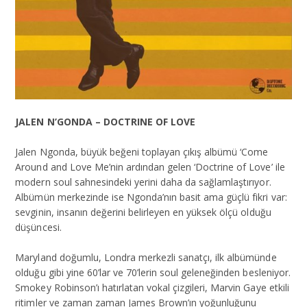
JALEN N’GONDA – DOCTRINE OF LOVE
Jalen Ngonda, büyük beğeni toplayan çıkış albümü ‘Come
Around and Love Me’nin ardından gelen ‘Doctrine of Love’ ile
modern soul sahnesindeki yerini daha da sağlamlaştırıyor.
Albümün merkezinde ise Ngonda’nın basit ama güçlü fikri var:
sevginin, insanın değerini belirleyen en yüksek ölçü olduğu
düşüncesi.
Maryland doğumlu, Londra merkezli sanatçı, ilk albümünde
olduğu gibi yine 60’lar ve 70’lerin soul geleneğinden besleniyor.
Smokey Robinson’ı hatırlatan vokal çizgileri, Marvin Gaye etkili
ritimler ve zaman zaman James Brown’ın yoğunluğunu