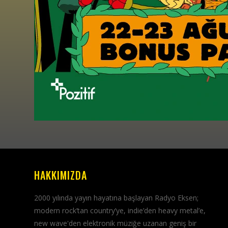
HAKKIMIZDA
2000 yılında yayın hayatına başlayan Radyo Eksen;
modern rock’tan country’ye, indie’den heavy metal’e,
new wave'den elektronik müziğe uzanan geniş bir